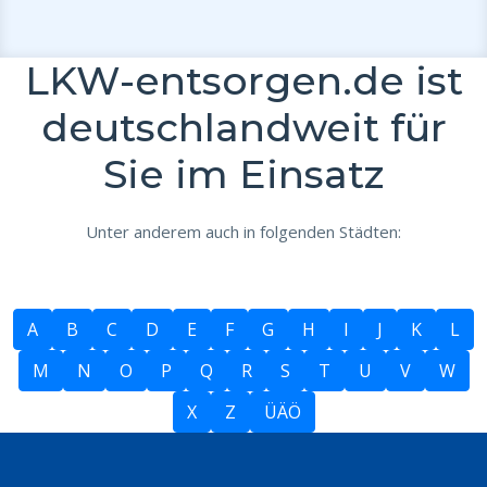
LKW-entsorgen.de ist
deutschlandweit für
Sie im Einsatz
Unter anderem auch in folgenden Städten:
A
B
C
D
E
F
G
H
I
J
K
L
M
N
O
P
Q
R
S
T
U
V
W
X
Z
ÜÄÖ