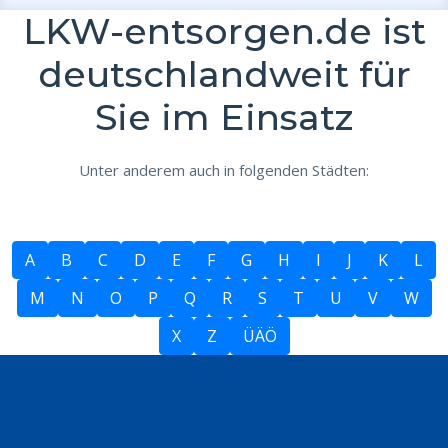
LKW-entsorgen.de ist
deutschlandweit für
Sie im Einsatz
Unter anderem auch in folgenden Städten:
A
B
C
D
E
F
G
H
I
J
K
L
M
N
O
P
Q
R
S
T
U
V
W
X
Z
ÜÄÖ