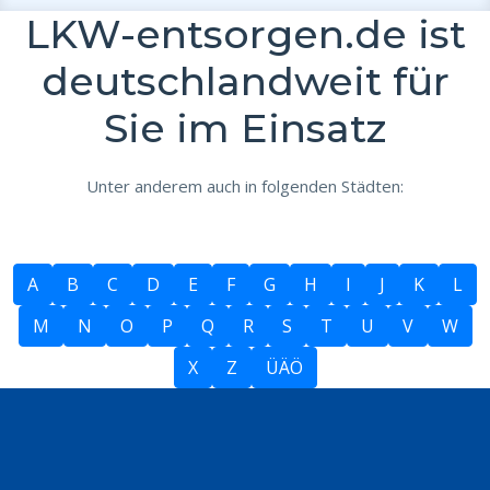
LKW-entsorgen.de ist
deutschlandweit für
Sie im Einsatz
Unter anderem auch in folgenden Städten:
A
B
C
D
E
F
G
H
I
J
K
L
M
N
O
P
Q
R
S
T
U
V
W
X
Z
ÜÄÖ